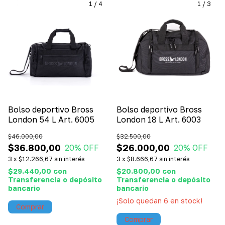
1
/
4
1
/
3
Bolso deportivo Bross
Bolso deportivo Bross
London 54 L Art. 6005
London 18 L Art. 6003
$46.000,00
$32.500,00
$36.800,00
$26.000,00
20
% OFF
20
% OFF
3
x
$12.266,67
sin interés
3
x
$8.666,67
sin interés
$29.440,00
con
$20.800,00
con
Transferencia o depósito
Transferencia o depósito
bancario
bancario
¡Solo quedan
6
en stock!