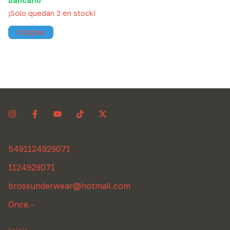
bancario
¡Solo quedan
2
en stock!
Comprar
5491124929071
1124929071
brossunderwear@hotmail.com
Once.-